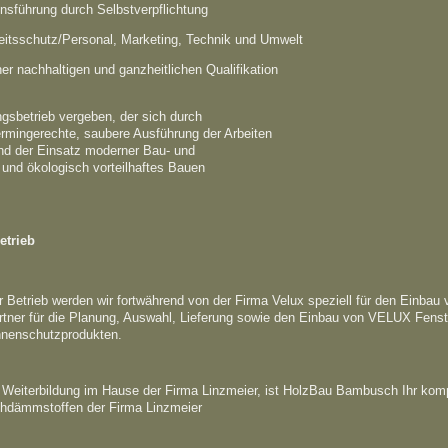
sführung durch Selbstverpflichtung
beitsschutz/Personal, Marketing, Technik und Umwelt
r nachhaltigen und ganzheitlichen Qualifikation
gsbetrieb vergeben, der sich durch
mingerechte, saubere Ausführung der Arbeiten
 und der Einsatz moderner Bau- und
 und ökologisch vorteilhaftes Bauen
etrieb
r Betrieb werden wir fortwährend von der Firma Velux speziell für den Einbau
rtner für die Planung, Auswahl, Lieferung sowie den Einbau von VELUX Fenste
nnenschutzprodukten.
 Weiterbildung im Hause der Firma Linzmeier, ist HolzBau Bambusch Ihr kom
dämmstoffen der Firma Linzmeier