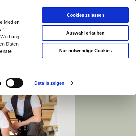
mbusch
Kontakt
Impressum
Cookies zulassen
le Medien
ir
Auswahl erlauben
, Werbung
ren Daten
Nur notwendige Cookies
ienste
g
Details zeigen