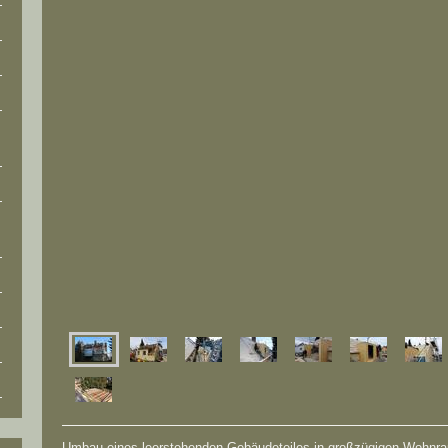
Umbau eines leerstehenden Gebäudeteiles in großzügigen Wohnr