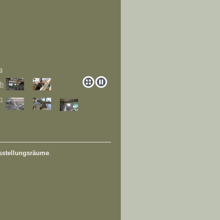
sstellungsräume
.