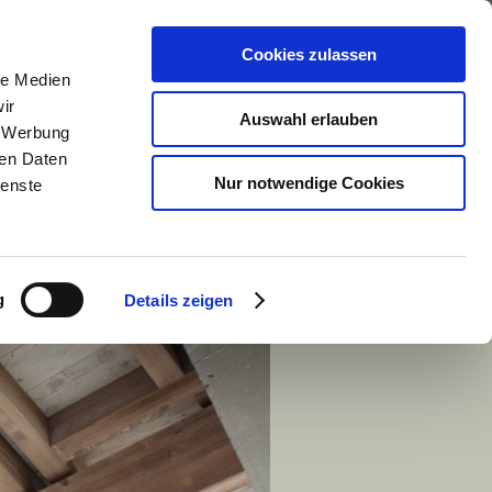
mbusch
Kontakt
Impressum
Cookies zulassen
le Medien
ir
Auswahl erlauben
, Werbung
ren Daten
Nur notwendige Cookies
ienste
g
Details zeigen